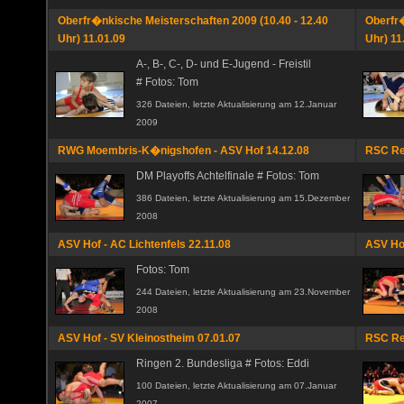
Oberfr�nkische Meisterschaften 2009 (10.40 - 12.40
Oberfr�
Uhr) 11.01.09
Uhr) 11
A-, B-, C-, D- und E-Jugend - Freistil
# Fotos: Tom
326 Dateien, letzte Aktualisierung am 12.Januar
2009
RWG Moembris-K�nigshofen - ASV Hof 14.12.08
RSC Re
DM Playoffs Achtelfinale # Fotos: Tom
386 Dateien, letzte Aktualisierung am 15.Dezember
2008
ASV Hof - AC Lichtenfels 22.11.08
ASV Hof
Fotos: Tom
244 Dateien, letzte Aktualisierung am 23.November
2008
ASV Hof - SV Kleinostheim 07.01.07
RSC Re
Ringen 2. Bundesliga # Fotos: Eddi
100 Dateien, letzte Aktualisierung am 07.Januar
2007