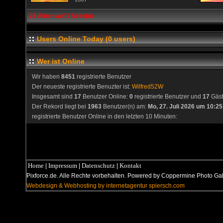
29 Alben auf 1 Seite(n)
Users Online Today (0 users)
Wer ist Online
Wir haben
8451
registrierte Benutzer
Der neueste registrierte Benuzter ist:
Wilfred52W
Insgesamt sind
17
Benutzer Online:
0
registrierte Benutzer und
17
Gäs
Der Rekord liegt bei
1963
Benutzer(n) am:
Mo, 27. Juli 2026 um 10:25
registrierte Benutzer Online in den letzten 10 Minuten:
Home
Impressum
Datenschutz
Kontakt
|
|
|
Pixforce.de. Alle Rechte vorbehalten. Powered by Coppermine Photo G
Webdesign & Webhosting by internetagentur spiersch.com