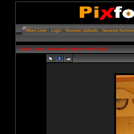
Alben-Liste
Login
Neueste Uploads
Neueste Komme
Galerie
>
Sport - Boulevard
>
Speichersdorf 08.11.08