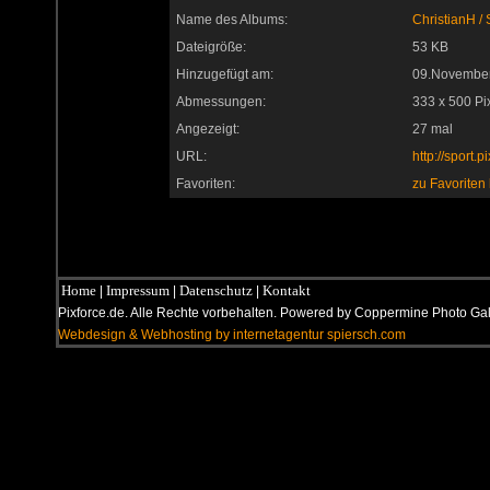
Name des Albums:
ChristianH
/
Dateigröße:
53 KB
Hinzugefügt am:
09.Novembe
Abmessungen:
333 x 500 Pi
Angezeigt:
27 mal
URL:
http://sport
Favoriten:
zu Favoriten
Home
Impressum
Datenschutz
Kontakt
|
|
|
Pixforce.de. Alle Rechte vorbehalten. Powered by Coppermine Photo G
Webdesign & Webhosting by internetagentur spiersch.com