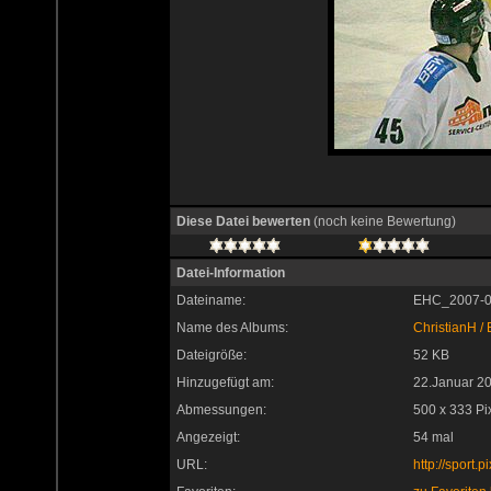
Diese Datei bewerten
(noch keine Bewertung)
Datei-Information
Dateiname:
EHC_2007-01
Name des Albums:
ChristianH
/
Dateigröße:
52 KB
Hinzugefügt am:
22.Januar 2
Abmessungen:
500 x 333 Pi
Angezeigt:
54 mal
URL:
http://sport