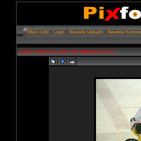
Alben-Liste
Login
Neueste Uploads
Neueste Komme
Galerie
>
Eishockey
>
EHC - ESV W�rzburg 21.01.07